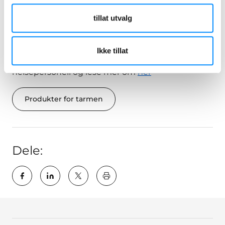
livsstil og holde seg aktiv kan øke risikoen for
tillat utvalg
forstoppelse.
Tarmskylling er et alternativ for å håndtere
Ikke tillat
tarmproblemene som du kan diskutere med
helsepersonell og lese mer om
her
Produkter for tarmen
Dele:
key:global.print-this-page