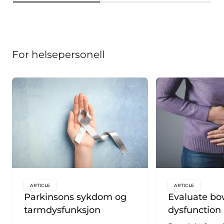
For helsepersonell
ARTICLE
ARTICLE
key:global.content-type:
key:global.c
Parkinsons sykdom og
Evaluate bo
tarmdysfunksjon
dysfunction