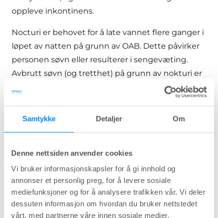
oppleve inkontinens.
Nocturi er behovet for å late vannet flere ganger i
løpet av natten på grunn av OAB. Dette påvirker
personen søvn eller resulterer i sengevæting.
Avbrutt søvn (og tretthet) på grunn av nokturi er
et av de vanligste ikke-motoriske symptomene
hos personer med Parkinsons.
Samtykke
Detaljer
Om
Intermitterende kateterisering kan være et
behandlingsalternativ for å håndtere disse
symtomene, les mer om det
her
.
Denne nettsiden anvender cookies
Vi bruker informasjonskapsler for å gi innhold og
Produkter til blæren
annonser et personlig preg, for å levere sosiale
mediefunksjoner og for å analysere trafikken vår. Vi deler
dessuten informasjon om hvordan du bruker nettstedet
vårt, med partnerne våre innen sosiale medier,