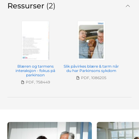
Ressurser
2
In total
Blæren og tarmens
Slik påvirkes blære & tarm når
interaksjon - fokus på
du har Parkinsons sykdom
parkinson
PDF, 1086205
PDF, 758449