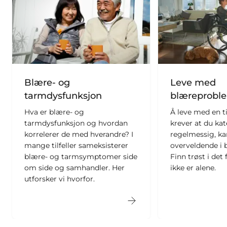
Blære- og
Leve med
tarmdysfunksjon
blæreprobl
Hva er blære- og
Å leve med en t
tarmdysfunksjon og hvordan
krever at du kat
korrelerer de med hverandre? I
regelmessig, ka
mange tilfeller sameksisterer
overveldende i 
blære- og tarmsymptomer side
Finn trøst i det
om side og samhandler. Her
ikke er alene.
utforsker vi hvorfor.