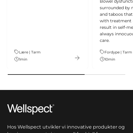
Bowel dysfuncti
surrounded by 
and taboos that
with treatment
result in self-m
always innocuou
care.
Theme:
Lære | Tarm
Theme:
Fordype | Tarm
1
min
10
min
Wellspect
Hos Wellspect utvikler vi innovative produkter og