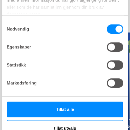
med annen informasjon du har gjort tilgjengelig for dem,
eller som de har samlet inn gjennom din bruk av
tjenestene deres.
Samtykkevalg
Nødvendig
PRODUCT
PRODUCT
key:global.content-type:
key:global.co
Egenskaper
Statistikk
Markedsføring
Tillat alle
LoFric Primo
LoFric
Praktisk pakket med en steril
LoFric er det fø
saltløsning for øyeblikkelig
kateteret som er
tillat utvalg