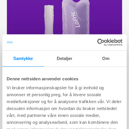
Samtykke
Detaljer
Om
Denne nettsiden anvender cookies
Vi bruker informasjonskapsler for å gi innhold og
LoFric Sense
annonser et personlig preg, for å levere sosiale
mediefunksjoner og for å analysere trafikken vår. Vi deler
Skreddersydd for kvinners behov. LoFric Sense er
dessuten informasjon om hvordan du bruker nettstedet
liten og diskret, men likevel lang nok til
fullstendig tømming av blæren.
vårt, med partnerne våre innen sosiale medier,
annonsering og analysearbeid, som kan kombinere den