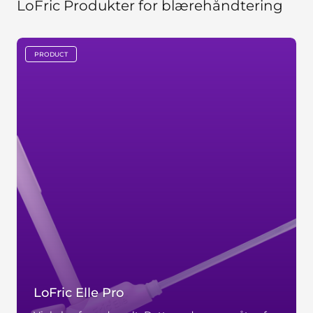
LoFric Produkter for blærehåndtering
PRODUCT
key:global.content-type:
LoFric Elle Pro