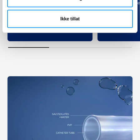
aktivering. Trykk og den er klar
intermitterende 
til bruk, den er også
sammenleggbar og diskret.
Ikke tillat