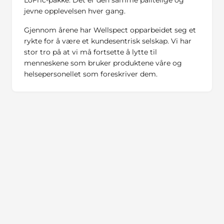
LoFric-pakke. Det er den samme pålitelige og
jevne opplevelsen hver gang.
Gjennom årene har Wellspect opparbeidet seg et
rykte for å være et kundesentrisk selskap. Vi har
stor tro på at vi må fortsette å lytte til
menneskene som bruker produktene våre og
helsepersonellet som foreskriver dem.
Referanser
2
In total
Wellspect