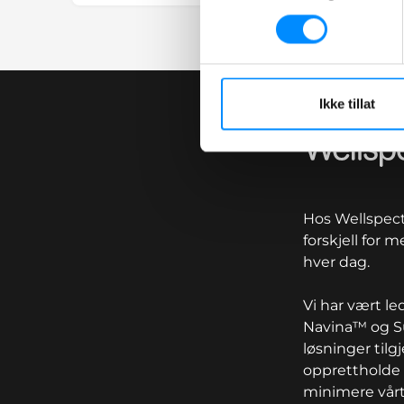
Ikke tillat
Wellspect
Hos Wellspect 
forskjell for 
hver dag.
Vi har vært l
Navina™ og Su
løsninger tilg
opprettholde 
minimere vårt