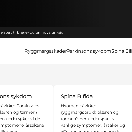
relatert til blære- og tarmdysfunksjon
Ryggmargsskader
Parkinsons sykdom
Spina Bif
sons sykdom
Spina Bifida
åvirker Parkinsons
Hvordan påvirker
læren og tarmen? I
ryggmargsbrokk blæren og
en undersøker vi de
tarmen? Her undersøker vi
symptomene, årsakene
vanlige symptomer, årsaker og
lingene.
effekter av ryggmargsbrokk.