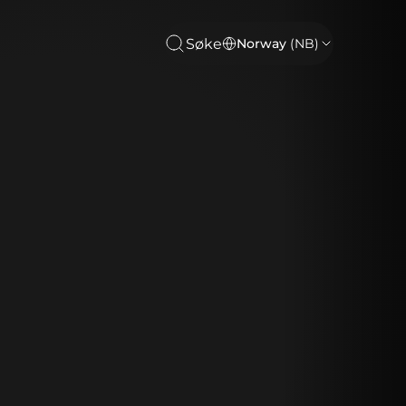
Søke
Norway
(NB)