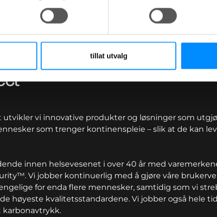
tillat utvalg
utvikler vi innovative produkter og løsninger som utgjør
mennesker som trenger kontinenspleie – slik at de kan leve 
edende innen helsevesenet i over 40 år med varemerkene
rity™. Vi jobber kontinuerlig med å gjøre våre brukerv
jengelige for enda flere mennesker, samtidig som vi stre
de høyeste kvalitetsstandardene. Vi jobber også hele t
 karbonavtrykk.