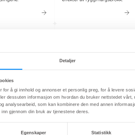
el sklerose
Lavt fremre
reseksjonssyndrom -
ppel sklerose (MS)
LARS
 immunsystemet den
de kappen (myelin)
Lavt fremre reseksjonssyndrom
Detaljer
r nervefibre og
- LARS - er en konstellasjon av
r
symptomer eller problemer du
asjonsproblemer
kan oppleve i varierende grad,
ookies
ernen og resten av
etter endetarmskreft.
 for å gi innhold og annonser et personlig preg, for å levere sos
Rektalfunksjonen vil aldri bli
deler dessuten informasjon om hvordan du bruker nettstedet vårt,
akkurat som den var før
og analysearbeid, som kan kombinere den med annen informasjon d
operasjonen, men de fleste vil
 inn gjennom din bruk av tjenestene deres.
oppnå en akseptabel funksjon.
Egenskaper
Statistikk