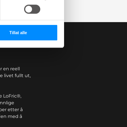
Tillat alle
 en reell
livet fullt ut,
 LoFric®,
ennlige
ber etter å
iden med å