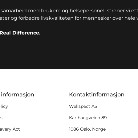
samarbeid med brukere og helsepersonell streber vi ett
tater og forbedre livskvaliteten for mennesker over hele 
Real Difference.
ion
k informasjon
Kontaktinformasjon
licy
Wellspect AS
es
Karihaugveien 89
avery Act
1086 Oslo, Norge