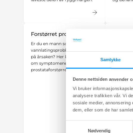
Forstørret prostata (BPE)
Multipp
Er du en mann som opplever
Ved multi
vannlatingsproblemer og lurer
angriper
på årsaken? Her kan du lese mer
beskytten
Samtykke
om symptomene på godartet
som dekke
prostataforstørrelse (BPE).
forårsake
kommunik
Denne nettsiden anvender c
mellom hj
Vi bruker informasjonskapsler
kroppen.
analysere trafikken vår. Vi 
sosiale medier, annonsering 
dem, eller som de har samlet
Samtykkevalg
Nødvendig