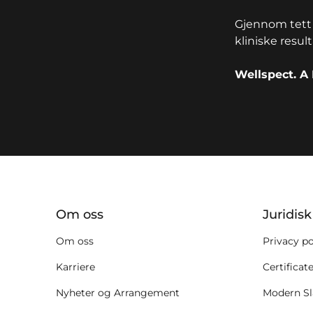
Gjennom tett 
kliniske resul
Wellspect. A 
key:global.additional-informat
Om oss
Juridis
Om oss
Privacy po
Karriere
Certificat
Nyheter og Arrangement
Modern Sl