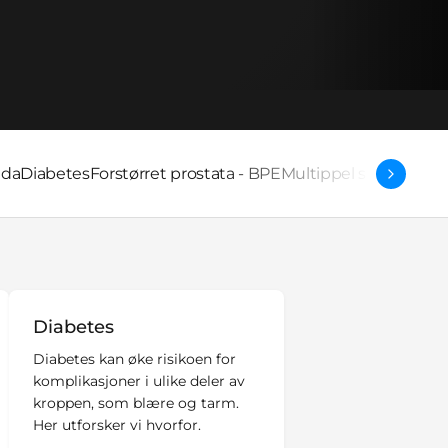
ida
Diabetes
Forstørret prostata - BPE
Multippel sklerose
Lav
Diabetes
Diabetes kan øke risikoen for
komplikasjoner i ulike deler av
kroppen, som blære og tarm.
Her utforsker vi hvorfor.