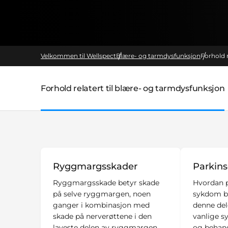
Velkommen til Wellspect
Blære- og tarmdysfunksjon
Forhold 
Forhold relatert til blære- og tarmdysfunksjon
Ryggmargsskader
Parkin
Ryggmargsskade betyr skade
Hvordan p
på selve ryggmargen, noen
sykdom b
ganger i kombinasjon med
denne del
skade på nerverøttene i den
vanlige 
laveste delen av ryggmargen.
og behand