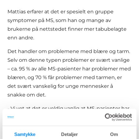
Mattias erfarer at det er spesielt en gruppe
symptomer på MS, som han og mange av
brukerne på nettstedet finner mer tabubelagte
enn andre.
Det handler om problemene med blære og tarm.
Selv om denne typen problemer er svært vanlige
– ca. 95 % av alle MS-pasienter har problemer med
blæren, og 70 % får problemer med tarmen, er
det svært vanskelig for unge mennesker å
snakke om det.
- Vi vet at det er veldig vanlig at MS-pasienter har
problemer med blæren
på en eller annen måte.
Men samtidig er det et problem som folk
dessverre ikke vil snakke om. Jeg tror det er en av
Samtykke
Detaljer
Om