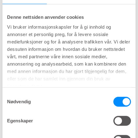
den typen problemer som må vokse seg store før
noen tar kontakt med helsepersonell. Kanskje
Denne nettsiden anvender cookies
fordi folk synes det er for flaut.
Vi bruker informasjonskapsler for å gi innhold og
annonser et personlig preg, for å levere sosiale
mediefunksjoner og for å analysere trafikken vår. Vi deler
Viktig med disse vanskelige
dessuten informasjon om hvordan du bruker nettstedet
spørsmålene
vårt, med partnerne våre innen sosiale medier,
annonsering og analysearbeid, som kan kombinere den
Mattias har ikke selv søkt hjelp for blære- og
med annen informasjon du har gjort tilgjengelig for dem,
eller som de har samlet inn gjennom din bruk av
tarmproblemer, men han er klar over at plagene
tjenestene deres.
kan oppstå med tiden. Da er han forberedt.
Samtykkevalg
Nødvendig
Jeg tror at mange går
Egenskaper
rundt med blære- og