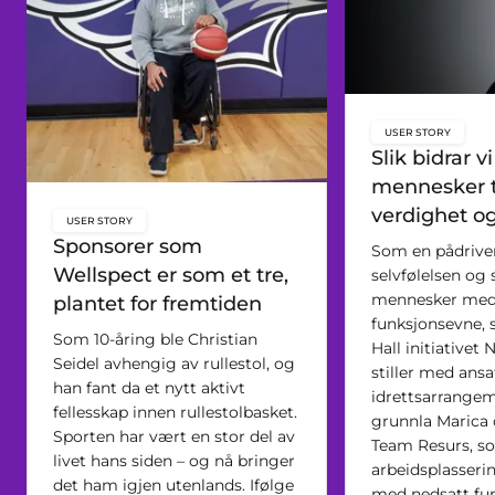
USER STORY
key:global.c
Slik bidrar vi 
mennesker t
verdighet og 
USER STORY
key:global.content-type:
Sponsorer som
Som en pådriver
Wellspect er som et tre,
selvfølelsen og se
mennesker med
plantet for fremtiden
funksjonsevne, 
Som 10-åring ble Christian
Hall initiativet
Seidel avhengig av rullestol, og
stiller med ansat
han fant da et nytt aktivt
idrettsarrangem
fellesskap innen rullestolbasket.
grunnla Marica
Sporten har vært en stor del av
Team Resurs, so
livet hans siden – og nå bringer
arbeidsplasseri
det ham igjen utenlands. Ifølge
med nedsatt fu