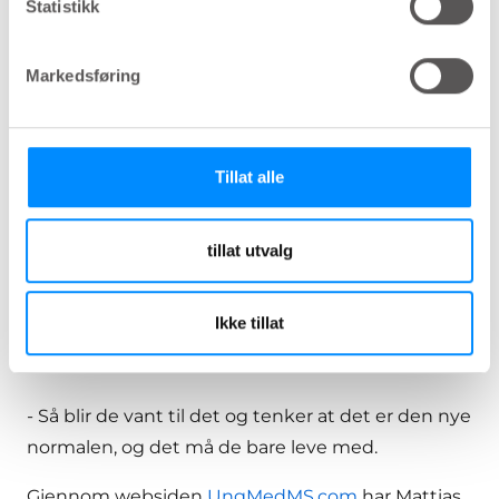
tarmproblemene, fordi
Statistikk
de ikke vet at de kan
Markedsføring
ha sammenheng med
MS-sykdommen.
Kanskje lider de i
Tillat alle
stillhet, og vil ikke
tillat utvalg
snakke om det med
noen.
Ikke tillat
- Så blir de vant til det og tenker at det er den nye
normalen, og det må de bare leve med.
Gjennom websiden
UngMedMS.com
har Mattias