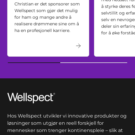
Christian er det sponsorer som
å styrke deres f
Wellspect som gjør det mulig
selvtillit og erf
for ham og mange andre å
selv en nevroge
realisere drømmene sine om å
deler sin erfar
ha en profesjonell karriere.
for å øke forstå
Wellspect
Hos Wellspect utvikler vi innovative produkter og
løsninger som utgjør en reell forskjell for
mennesker som trenger kontinenspleie – slik at