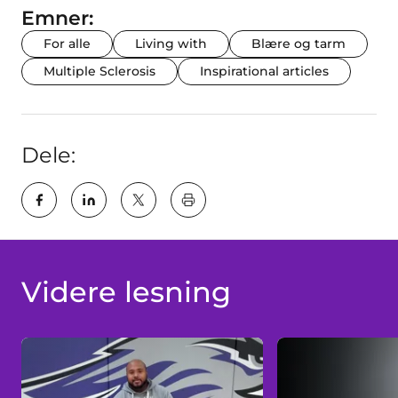
Emner:
For alle
Living with
Blære og tarm
Multiple Sclerosis
Inspirational articles
Dele:
key:global.print-this-page
Videre lesning