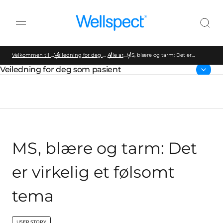
Wellspect
Velkommen til Wellspect
Veiledning for deg som pasient
Alle artikler
MS, blære og tarm: Det er
virkelig et følsomt tema
Veiledning for deg som pasient
Parent page:
MS, blære og tarm: Det
er virkelig et følsomt
tema
USER STORY