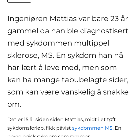
key:global.content-type:
Ingeniøren Mattias var bare 23 år
gammel da han ble diagnostisert
med sykdommen multippel
sklerose, MS. En sykdom han nå
har lært å leve med, men som
kan ha mange tabubelagte sider,
som kan være vanskelig å snakke
om.
Det er 15 år siden siden Mattias, midt i et tøft
sykdomsforløp, fikk påvist
sykdommen MS
. En
nevrologisk sykdom som rammer