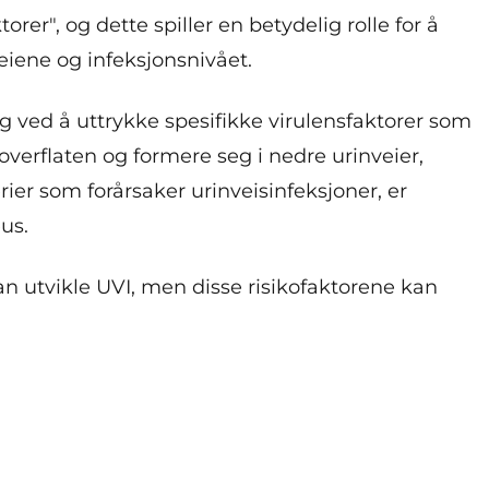
rer", og dette spiller en betydelig rolle for å
eiene og infeksjonsnivået.
 og ved å uttrykke spesifikke virulensfaktorer som
eoverflaten og formere seg i nedre urinveier,
ier som forårsaker urinveisinfeksjoner, er
eus.
kan utvikle UVI, men disse risikofaktorene kan