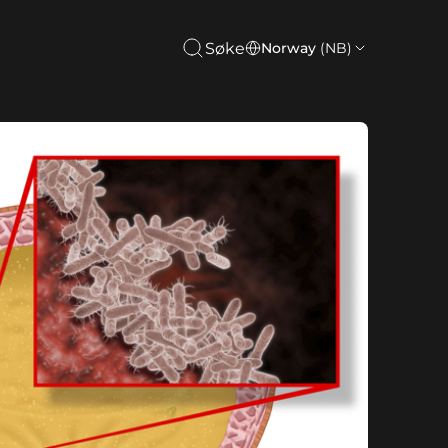
Søke
Norway
(NB)