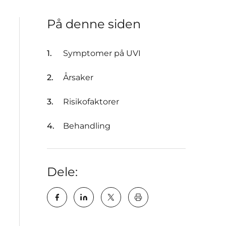
På denne siden
Symptomer på UVI
Årsaker
Risikofaktorer
Behandling
Dele:
key:global.print-this-pa