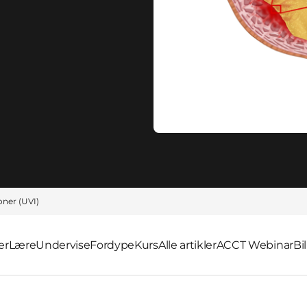
oner (UVI)
er
Lære
Undervise
Fordype
Kurs
Alle artikler
ACCT Webinar
Bi