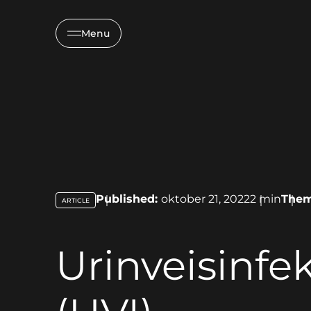
Menu
Published:
oktober 21, 2022
2
min
The
ARTICLE
key:global.content-type:
Urinveisinfe