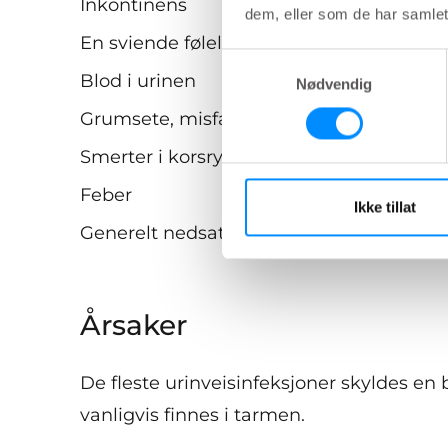
Inkontinens
dem, eller som de har samlet
En sviende følelse når man tømmer bl
Samtykkevalg
Blod i urinen
Nødvendig
Grumsete, misfarget eller illeluktende u
Smerter i korsryggen og magen
Feber
Ikke tillat
Generelt nedsatt allmenntilstand
Årsaker
De fleste urinveisinfeksjoner skyldes en 
vanligvis finnes i tarmen.