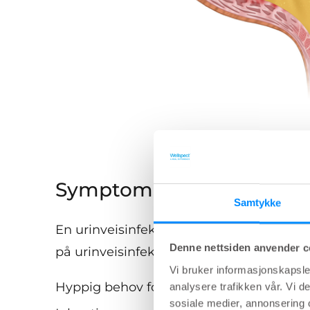
Symptomer på UVI
Samtykke
En urinveisinfeksjon omfatter som rege
Denne nettsiden anvender c
på urinveisinfeksjon inkluderer:
Vi bruker informasjonskapsler
Hyppig behov for vannlating
analysere trafikken vår. Vi 
sosiale medier, annonsering 