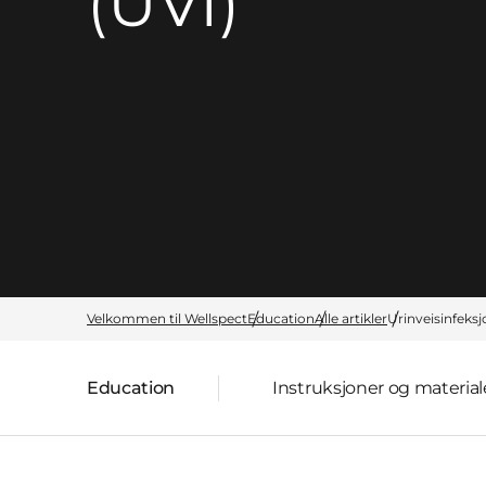
(UVI)
Velkommen til Wellspect
Education
Alle artikler
Urinveisinfeksj
Education
Instruksjoner og material
Parent page: