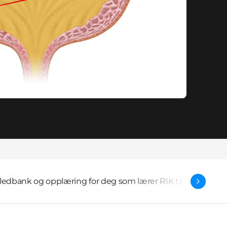
lledbank og opplæring for deg som lærer RIK til barn
TAI fo