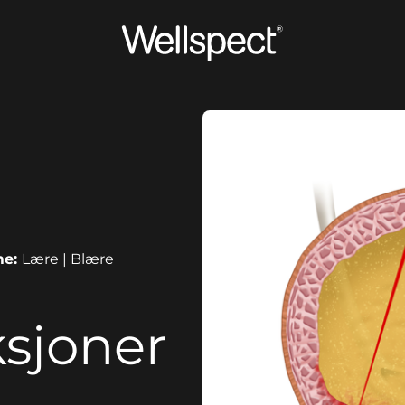
Wellspect
me:
Lære | Blære
ksjoner